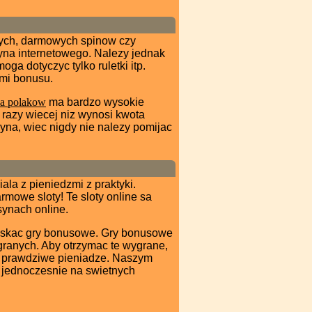
wych, darmowych spinow czy
yna internetowego. Nalezy jednak
a dotyczyc tylko ruletki itp.
ami bonusu.
la polakow
ma bardzo wysokie
razy wiecej niz wynosi kwota
yna, wiec nigdy nie nalezy pomijac
ala z pieniedzmi z praktyki.
mowe sloty! Te sloty online sa
ynach online.
uzyskac gry bonusowe. Gry bonusowe
ygranych. Aby otrzymac te wygrane,
c prawdziwe pieniadze. Naszym
j jednoczesnie na swietnych