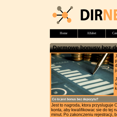
Home
Alfabet
Cat
Darmowe bonusy bez de
J
p
d
j
J
s
k
Co to jest bonus bez depozytu?
Jest to nagroda, ktora przysluguje
konta, aby kwalifikowac sie do tej 
minut. Po zakonczeniu rejestracji,