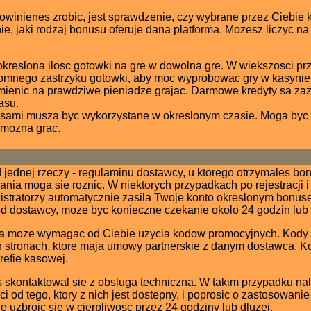
owinienes zrobic, jest sprawdzenie, czy wybrane przez Ciebie 
ie, jaki rodzaj bonusu oferuje dana platforma. Mozesz liczyc n
okreslona ilosc gotowki na gre w dowolna gre. W wiekszosci p
romnego zastrzyku gotowki, aby moc wyprobowac gry w kasynie
mienic na prawdziwe pieniadze grajac. Darmowe kredyty sa za
asu.
czasami musza byc wykorzystane w okreslonym czasie. Moga byc 
 mozna grac.
 jednej rzeczy - regulaminu dostawcy, u ktorego otrzymales bon
zania moga sie roznic. W niektorych przypadkach po rejestracji i
stratorzy automatycznie zasila Twoje konto okreslonym bonuse
d dostawcy, moze byc konieczne czekanie okolo 24 godzin lub 
a moze wymagac od Ciebie uzycia kodow promocyjnych. Kody t
ych stronach, ktore maja umowy partnerskie z danym dostawca.
refie kasowej.
skontaktowal sie z obsluga techniczna. W takim przypadku na
ci od tego, ktory z nich jest dostepny, i poprosic o zastosowan
 uzbroic sie w cierpliwosc przez 24 godziny lub dluzej.