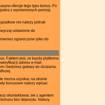
kasyno oferuje tego typu bonus. Po
a jedna z wymienionych ponizej
rzypadkow nie nalezy jednak
.
zwyczaj ustawione do
rowniez ograniczone tylko do
us. Faktem jest, ze kazda platforma
 weryfikacji adresu e-mail
m i bedziesz gotowy do dzialania.
dluzej.
e mozna uzyskac na stronie
 Kody bonusowe nalezy wpisac
lezy skontaktowac sie z agentem
ie bonusu bez depozytu. Nalezy